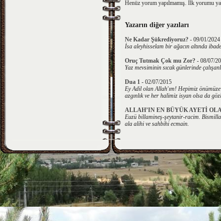
Henüz yorum yapılmamış. İlk yorumu y
Yazarın diğer yazıları
Ne Kadar Şükrediyoruz?
-
09/01/2024
İsa aleyhisselam bir ağacın altında ibade
Oruç Tutmak Çok mu Zor?
-
08/07/2
Yaz mevsiminin sıcak günlerinde çalışanl
Dua 1
-
02/07/2015
Ey Adil olan Allah'ım! Hepimiz önümüze
azgınlık ve her halimiz isyan olsa da göz
ALLAH’IN EN BÜYÜK AYETİ OL
Euzü billamineş-şeytanir-racim. Bismill
ala alihi ve sahbihi ecmain.