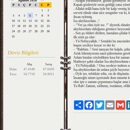
<<
Ağustos 2026
>>
- Ayağın yürümüyor, gözün görmüyor. Bede
Kapalı gözleriyle sesin geldiği yana yön
P
S
Ç
P
C
C
P
- Allahü teâlâ bana öyle bir kalp vermiş 
1
2
serveti elinde olan nice zenginler var k
3
4
5
6
7
8
9
ihsan eylemiş.
İsa aleyhisselam...!
10
11
12
13
14
15
16
– “Ver şu elini öyle ise..!” diyerek elind
17
18
19
20
21
22
23
aleyhisselam olduğunu görünce heyecan
24
25
26
27
28
29
30
- Sen şu ölüleri dirilten, hastalara şifal
31
ilk sözü şu olur:
- Yâ Nebiyyallah..! Sendeki bu mucizeler
başını secdeye koyar ve der ki:
– “Rabbim..! Seni tanıyan bir kalple, şükr
Döviz Bilgileri
Artık bilemiyorum nasıl şükretmem gereki
Adam bunları söyledikten kısa bir zaman
Hadiseye şahit olanlar İsa aleyhisselama d
Alış
Satış
- Yâ Nebiyallah..! Onu secdeye indiren n
Dolar
47.4548
47.6450
İsa aleyhisselam da onlara şöyle buyurur
- Öyle ise, tefekkür edin, siz de düşünün
Euro
54.7716
54.9911
İnsanoğlu nimet içerisinde iken nimetin 
olur işte o zaman çırpınmaya başlar ama i
Ya Rab! Zatının, sıfâtının, esmâının, efâ
Paylaş
Facebook
Twitter
Email
Gm